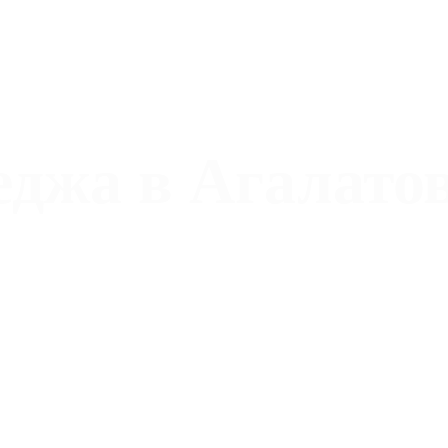
еджа в Агалато